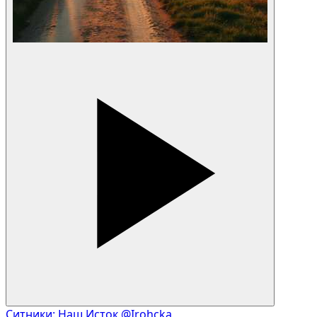
Ситники: Наш Исток
@Irohcka