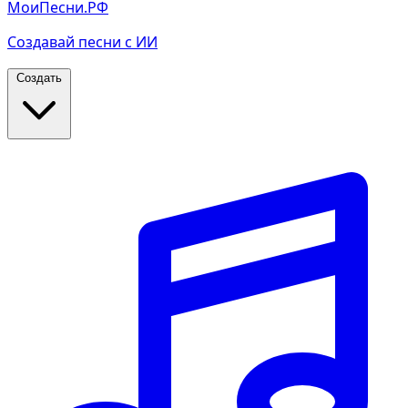
МоиПесни.РФ
Создавай песни с ИИ
Создать