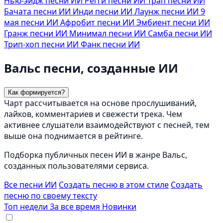
Нью-эйдж песни ИИ
Регги песни ИИ
Трап песни ИИ
Бачата песни ИИ
Инди песни ИИ
Лаунж песни ИИ
9
мая песни ИИ
Афробит песни ИИ
Эмбиент песни ИИ
Гранж песни ИИ
Минимал песни ИИ
Самба песни ИИ
Трип-хоп песни ИИ
Фанк песни ИИ
Вальс песни, созданные ИИ
Как формируется?
Чарт рассчитывается на основе прослушиваний,
лайков, комментариев и свежести трека. Чем
активнее слушатели взаимодействуют с песней, тем
выше она поднимается в рейтинге.
Подборка публичных песен ИИ в жанре Вальс,
созданных пользователями сервиса.
Все песни ИИ
Создать песню в этом стиле
Создать
песню по своему тексту
Топ недели
За все время
Новинки