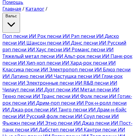
Помощь
Главная
/
Каталог
/
Вальс
Поп песни ИИ
Рок песни ИИ
Рэп песни ИИ
Диско
песни ИИ
Шансон песни ИИ
Дэнс песни ИИ
Русский
рэп песни ИИ
Хаус песни ИИ
Романс песни ИИ
Тяжелый метал песни ИИ
Альт-рок песни ИИ
Панк-рок
песни ИИ
Хип-хоп песни ИИ
Хард-рок песни ИИ
Классика песни ИИ
Электропоп песни ИИ
Блюз песни
ИИ
Латино песни ИИ
Частушка песни ИИ
Глэм-рок
песни ИИ
Электронные песни ИИ
R&B песни ИИ
Чилаут песни ИИ
Дуэт песни ИИ
Метал песни ИИ
Техно песни ИИ
Транс песни ИИ
Фолк песни ИИ
Готик-
рок песни ИИ
Дрим-поп песни ИИ
Рок-н-ролл песни
ИИ
Джаз-рок песни ИИ
Танго песни ИИ
Драм-н-бэйс
песни ИИ
Русский фолк песни ИИ
Соул песни ИИ
Фьюжн песни ИИ
Этно песни ИИ
Джаз песни ИИ
Пост-
панк песни ИИ
Дабстеп песни ИИ
Кантри песни ИИ