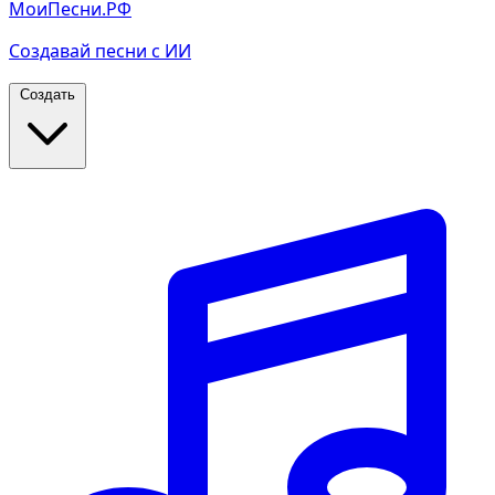
МоиПесни.РФ
Создавай песни с ИИ
Создать