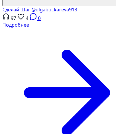
Сделай Шаг
@olgabockareva913
97
4
0
Подробнее