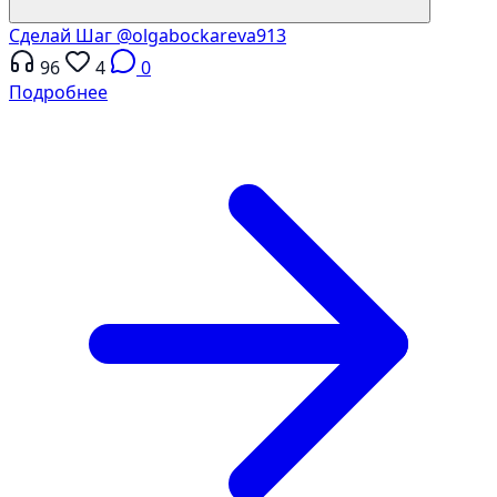
Сделай Шаг
@olgabockareva913
96
4
0
Подробнее