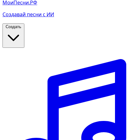
МоиПесни.РФ
Создавай песни с ИИ
Создать