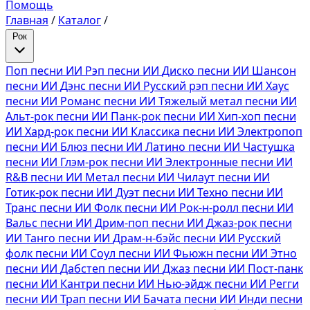
Помощь
Главная
/
Каталог
/
Рок
Поп песни ИИ
Рэп песни ИИ
Диско песни ИИ
Шансон
песни ИИ
Дэнс песни ИИ
Русский рэп песни ИИ
Хаус
песни ИИ
Романс песни ИИ
Тяжелый метал песни ИИ
Альт-рок песни ИИ
Панк-рок песни ИИ
Хип-хоп песни
ИИ
Хард-рок песни ИИ
Классика песни ИИ
Электропоп
песни ИИ
Блюз песни ИИ
Латино песни ИИ
Частушка
песни ИИ
Глэм-рок песни ИИ
Электронные песни ИИ
R&B песни ИИ
Метал песни ИИ
Чилаут песни ИИ
Готик-рок песни ИИ
Дуэт песни ИИ
Техно песни ИИ
Транс песни ИИ
Фолк песни ИИ
Рок-н-ролл песни ИИ
Вальс песни ИИ
Дрим-поп песни ИИ
Джаз-рок песни
ИИ
Танго песни ИИ
Драм-н-бэйс песни ИИ
Русский
фолк песни ИИ
Соул песни ИИ
Фьюжн песни ИИ
Этно
песни ИИ
Дабстеп песни ИИ
Джаз песни ИИ
Пост-панк
песни ИИ
Кантри песни ИИ
Нью-эйдж песни ИИ
Регги
песни ИИ
Трап песни ИИ
Бачата песни ИИ
Инди песни