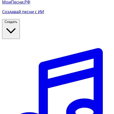
МоиПесни.РФ
Создавай песни с ИИ
Создать