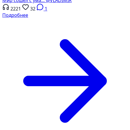
Мир сошёл с ума...
@VLADIMIR
2221
32
1
Подробнее