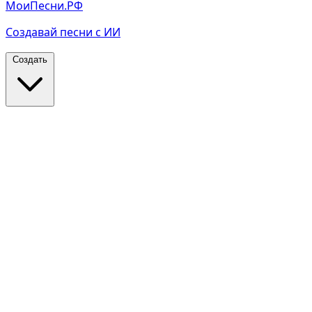
МоиПесни.РФ
Создавай песни с ИИ
Создать