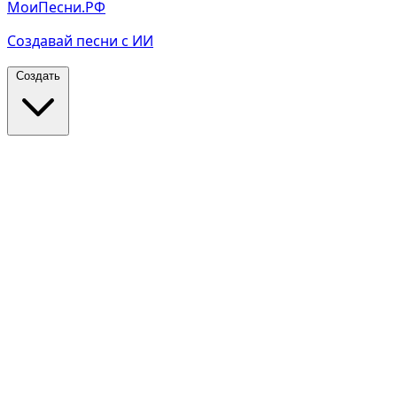
МоиПесни.РФ
Создавай песни с ИИ
Создать