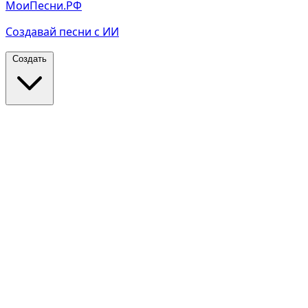
МоиПесни.РФ
Создавай песни с ИИ
Создать