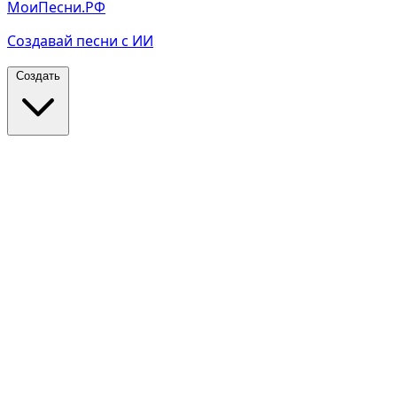
МоиПесни.РФ
Создавай песни с ИИ
Создать