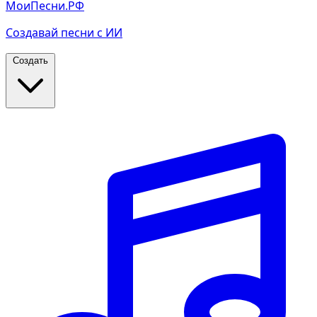
МоиПесни.РФ
Создавай песни с ИИ
Создать