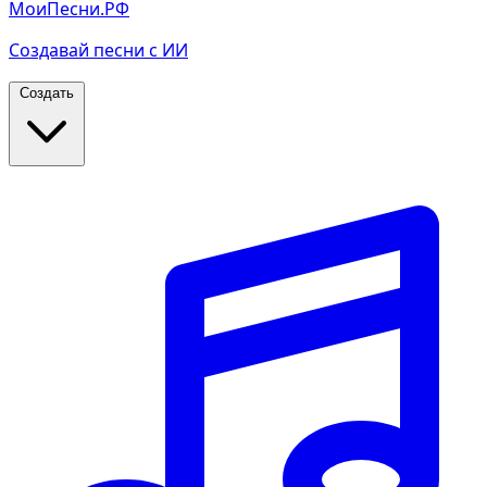
МоиПесни.РФ
Создавай песни с ИИ
Создать