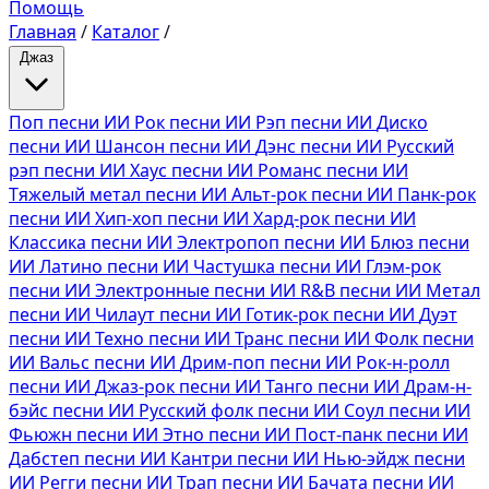
Помощь
Главная
/
Каталог
/
Джаз
Поп песни ИИ
Рок песни ИИ
Рэп песни ИИ
Диско
песни ИИ
Шансон песни ИИ
Дэнс песни ИИ
Русский
рэп песни ИИ
Хаус песни ИИ
Романс песни ИИ
Тяжелый метал песни ИИ
Альт-рок песни ИИ
Панк-рок
песни ИИ
Хип-хоп песни ИИ
Хард-рок песни ИИ
Классика песни ИИ
Электропоп песни ИИ
Блюз песни
ИИ
Латино песни ИИ
Частушка песни ИИ
Глэм-рок
песни ИИ
Электронные песни ИИ
R&B песни ИИ
Метал
песни ИИ
Чилаут песни ИИ
Готик-рок песни ИИ
Дуэт
песни ИИ
Техно песни ИИ
Транс песни ИИ
Фолк песни
ИИ
Вальс песни ИИ
Дрим-поп песни ИИ
Рок-н-ролл
песни ИИ
Джаз-рок песни ИИ
Танго песни ИИ
Драм-н-
бэйс песни ИИ
Русский фолк песни ИИ
Соул песни ИИ
Фьюжн песни ИИ
Этно песни ИИ
Пост-панк песни ИИ
Дабстеп песни ИИ
Кантри песни ИИ
Нью-эйдж песни
ИИ
Регги песни ИИ
Трап песни ИИ
Бачата песни ИИ