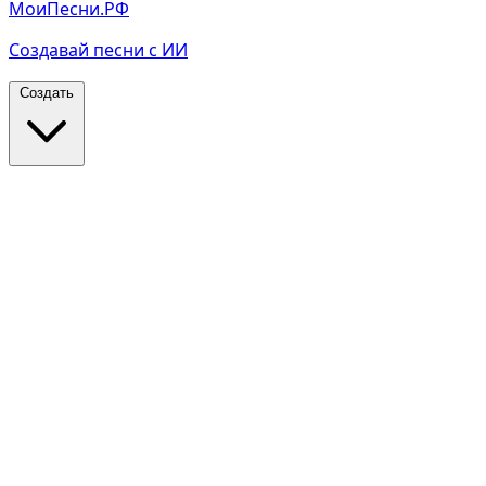
МоиПесни.РФ
Создавай песни с ИИ
Создать