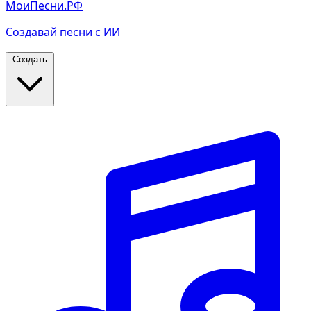
МоиПесни.РФ
Создавай песни с ИИ
Создать