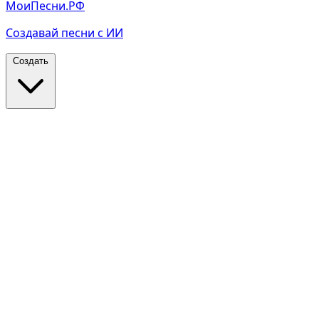
МоиПесни.РФ
Создавай песни с ИИ
Создать