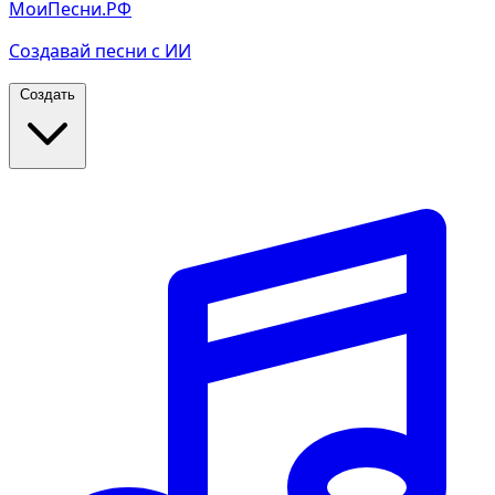
МоиПесни.РФ
Создавай песни с ИИ
Создать