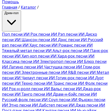
Помощь
Главная
/
Каталог
/
Дрим-поп
Поп песни ИИ
Рок песни ИИ
Рэп песни ИИ
Диско
песни ИИ
Шансон песни ИИ
Дэнс песни ИИ
Русский
рэп песни ИИ
Хаус песни ИИ
Романс песни ИИ
Тяжелый метал песни ИИ
Альт-рок песни ИИ
Панк-рок
песни ИИ
Хип-хоп песни ИИ
Хард-рок песни ИИ
Классика песни ИИ
Электропоп песни ИИ
Блюз песни
ИИ
Латино песни ИИ
Частушка песни ИИ
Глэм-рок
песни ИИ
Электронные песни ИИ
R&B песни ИИ
Метал
песни ИИ
Чилаут песни ИИ
Готик-рок песни ИИ
Дуэт
песни ИИ
Техно песни ИИ
Транс песни ИИ
Фолк песни
ИИ
Рок-н-ролл песни ИИ
Вальс песни ИИ
Джаз-рок
песни ИИ
Танго песни ИИ
Драм-н-бэйс песни ИИ
Русский фолк песни ИИ
Соул песни ИИ
Фьюжн песни
ИИ
Этно песни ИИ
Дабстеп песни ИИ
Джаз песни ИИ
Пост-панк песни ИИ
Кантри песни ИИ
Нью-эйдж