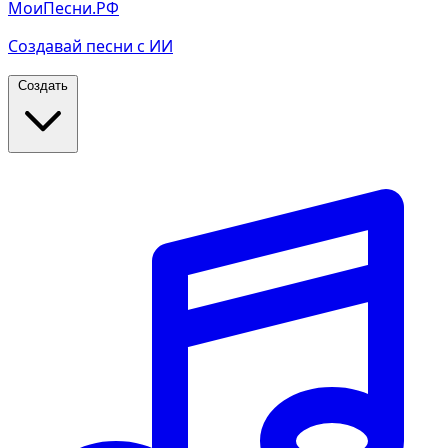
МоиПесни.РФ
Создавай песни с ИИ
Создать