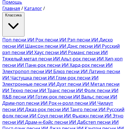
Помощь
Главная
/
Каталог
/
Классика
Поп песни ИИ
Рок песни ИИ
Рэп песни ИИ
Диско
песни ИИ
Шансон песни ИИ
Дэнс песни ИИ
Русский
рэп песни ИИ
Хаус песни ИИ
Романс песни ИИ
Тяжелый метал песни ИИ
Альт-рок песни ИИ
Хип-хоп
песни ИИ
Панк-рок песни ИИ
Хард-рок песни ИИ
Электропоп песни ИИ
Блюз песни ИИ
Латино песни
ИИ
Частушка песни ИИ
Глэм-рок песни ИИ
Электронные песни ИИ
Дуэт песни ИИ
Метал песни
ИИ
Техно песни ИИ
Транс песни ИИ
Фолк песни ИИ
R&B песни ИИ
Готик-рок песни ИИ
Вальс песни ИИ
Дрим-поп песни ИИ
Рок-н-ролл песни ИИ
Чилаут
песни ИИ
Джаз-рок песни ИИ
Танго песни ИИ
Русский
фолк песни ИИ
Соул песни ИИ
Фьюжн песни ИИ
Этно
песни ИИ
Драм-н-бэйс песни ИИ
Дабстеп песни ИИ
Пост-панк песни ИИ
Джаз песни ИИ
Кантри песни ИИ