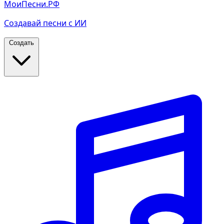
МоиПесни.РФ
Создавай песни с ИИ
Создать