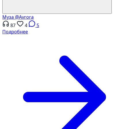
Муза
@Avrora
87
4
5
Подробнее