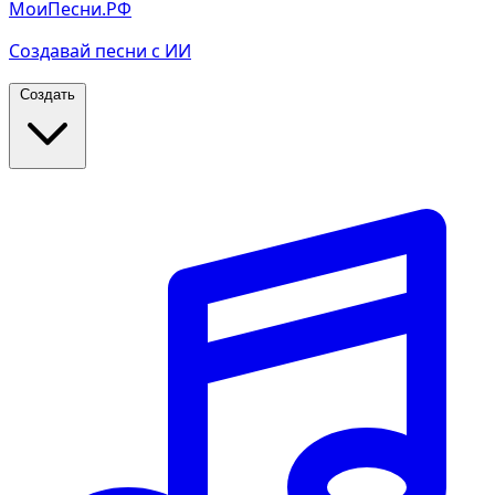
МоиПесни.РФ
Создавай песни с ИИ
Создать