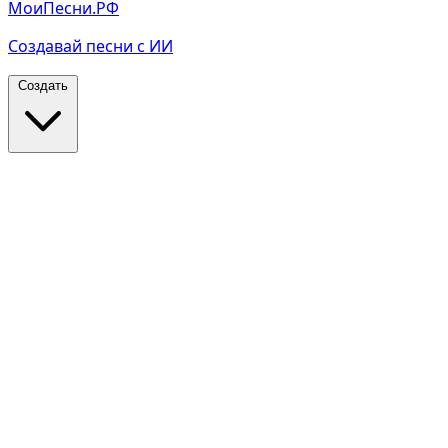
МоиПесни.РФ
Создавай песни с ИИ
Создать