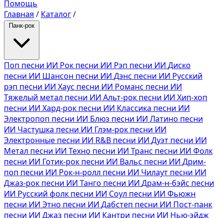
Помощь
Главная
/
Каталог
/
Панк-рок
Поп песни ИИ
Рок песни ИИ
Рэп песни ИИ
Диско
песни ИИ
Шансон песни ИИ
Дэнс песни ИИ
Русский
рэп песни ИИ
Хаус песни ИИ
Романс песни ИИ
Тяжелый метал песни ИИ
Альт-рок песни ИИ
Хип-хоп
песни ИИ
Хард-рок песни ИИ
Классика песни ИИ
Электропоп песни ИИ
Блюз песни ИИ
Латино песни
ИИ
Частушка песни ИИ
Глэм-рок песни ИИ
Электронные песни ИИ
R&B песни ИИ
Дуэт песни ИИ
Метал песни ИИ
Техно песни ИИ
Транс песни ИИ
Фолк
песни ИИ
Готик-рок песни ИИ
Вальс песни ИИ
Дрим-
поп песни ИИ
Рок-н-ролл песни ИИ
Чилаут песни ИИ
Джаз-рок песни ИИ
Танго песни ИИ
Драм-н-бэйс песни
ИИ
Русский фолк песни ИИ
Соул песни ИИ
Фьюжн
песни ИИ
Этно песни ИИ
Дабстеп песни ИИ
Пост-панк
песни ИИ
Джаз песни ИИ
Кантри песни ИИ
Нью-эйдж