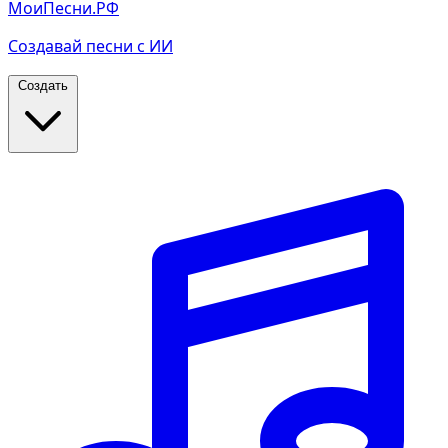
МоиПесни.РФ
Создавай песни с ИИ
Создать