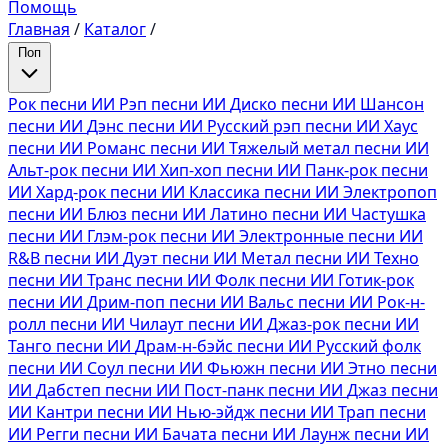
Помощь
Главная
/
Каталог
/
Поп
Рок песни ИИ
Рэп песни ИИ
Диско песни ИИ
Шансон
песни ИИ
Дэнс песни ИИ
Русский рэп песни ИИ
Хаус
песни ИИ
Романс песни ИИ
Тяжелый метал песни ИИ
Альт-рок песни ИИ
Хип-хоп песни ИИ
Панк-рок песни
ИИ
Хард-рок песни ИИ
Классика песни ИИ
Электропоп
песни ИИ
Блюз песни ИИ
Латино песни ИИ
Частушка
песни ИИ
Глэм-рок песни ИИ
Электронные песни ИИ
R&B песни ИИ
Дуэт песни ИИ
Метал песни ИИ
Техно
песни ИИ
Транс песни ИИ
Фолк песни ИИ
Готик-рок
песни ИИ
Дрим-поп песни ИИ
Вальс песни ИИ
Рок-н-
ролл песни ИИ
Чилаут песни ИИ
Джаз-рок песни ИИ
Танго песни ИИ
Драм-н-бэйс песни ИИ
Русский фолк
песни ИИ
Соул песни ИИ
Фьюжн песни ИИ
Этно песни
ИИ
Дабстеп песни ИИ
Пост-панк песни ИИ
Джаз песни
ИИ
Кантри песни ИИ
Нью-эйдж песни ИИ
Трап песни
ИИ
Регги песни ИИ
Бачата песни ИИ
Лаунж песни ИИ