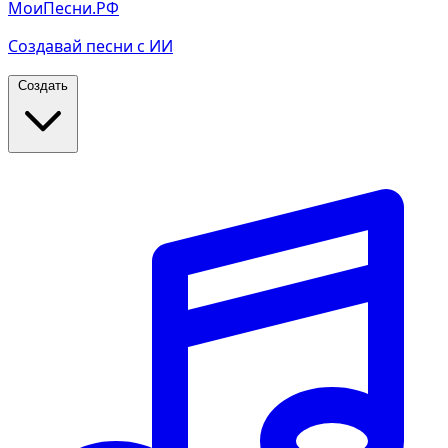
МоиПесни.РФ
Создавай песни с ИИ
Создать