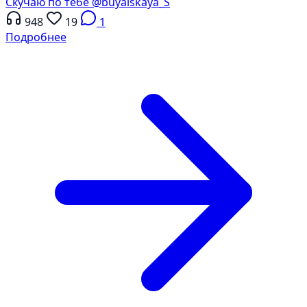
Скучаю по тебе
@buyalskaya_S
948
19
1
Подробнее