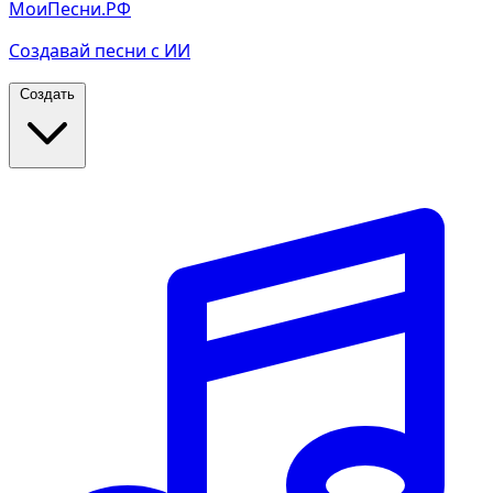
МоиПесни.РФ
Создавай песни с ИИ
Создать