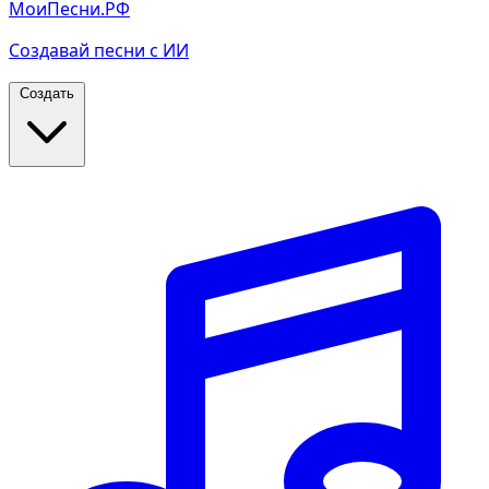
МоиПесни.РФ
Создавай песни с ИИ
Создать