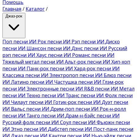
Помощь
Главная
/
Каталог
/
Джаз-рок
Поп песни ИИ
Рок песни ИИ
Рэп песни ИИ
Диско
песни ИИ
Шансон песни ИИ
Дэнс песни ИИ
Русский
рэп песни ИИ
Хаус песни ИИ
Романс песни ИИ
Тяжелый метал песни ИИ
Альт-рок песни ИИ
Хип-хоп
песни ИИ
Панк-рок песни ИИ
Хард-рок песни ИИ
Классика песни ИИ
Электропоп песни ИИ
Блюз песни
ИИ
Латино песни ИИ
Частушка песни ИИ
Глэм-рок
песни ИИ
Электронные песни ИИ
R&B песни ИИ
Метал
песни ИИ
Техно песни ИИ
Транс песни ИИ
Фолк песни
ИИ
Чилаут песни ИИ
Готик-рок песни ИИ
Дуэт песни
ИИ
Вальс песни ИИ
Дрим-поп песни ИИ
Рок-н-ролл
песни ИИ
Танго песни ИИ
Драм-н-бэйс песни ИИ
Русский фолк песни ИИ
Соул песни ИИ
Фьюжн песни
ИИ
Этно песни ИИ
Дабстеп песни ИИ
Пост-панк песни
ИИ
Джаз песни ИИ
Кантри песни ИИ
Нью-эйдж песни