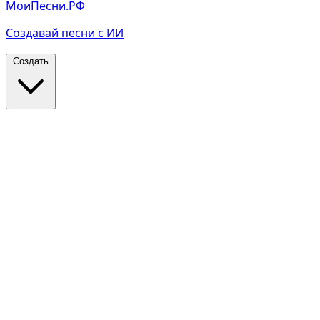
МоиПесни.РФ
Создавай песни с ИИ
Создать