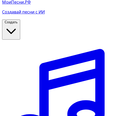
МоиПесни.РФ
Создавай песни с ИИ
Создать