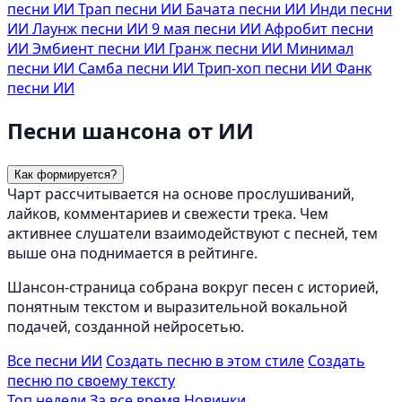
песни ИИ
Трап песни ИИ
Бачата песни ИИ
Инди песни
ИИ
Лаунж песни ИИ
9 мая песни ИИ
Афробит песни
ИИ
Эмбиент песни ИИ
Гранж песни ИИ
Минимал
песни ИИ
Самба песни ИИ
Трип-хоп песни ИИ
Фанк
песни ИИ
Песни шансона от ИИ
Как формируется?
Чарт рассчитывается на основе прослушиваний,
лайков, комментариев и свежести трека. Чем
активнее слушатели взаимодействуют с песней, тем
выше она поднимается в рейтинге.
Шансон-страница собрана вокруг песен с историей,
понятным текстом и выразительной вокальной
подачей, созданной нейросетью.
Все песни ИИ
Создать песню в этом стиле
Создать
песню по своему тексту
Топ недели
За все время
Новинки