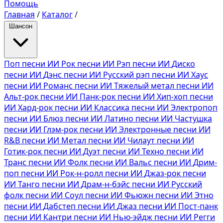
Помощь
Главная
/
Каталог
/
Шансон
Поп песни ИИ
Рок песни ИИ
Рэп песни ИИ
Диско
песни ИИ
Дэнс песни ИИ
Русский рэп песни ИИ
Хаус
песни ИИ
Романс песни ИИ
Тяжелый метал песни ИИ
Альт-рок песни ИИ
Панк-рок песни ИИ
Хип-хоп песни
ИИ
Хард-рок песни ИИ
Классика песни ИИ
Электропоп
песни ИИ
Блюз песни ИИ
Латино песни ИИ
Частушка
песни ИИ
Глэм-рок песни ИИ
Электронные песни ИИ
R&B песни ИИ
Метал песни ИИ
Чилаут песни ИИ
Готик-рок песни ИИ
Дуэт песни ИИ
Техно песни ИИ
Транс песни ИИ
Фолк песни ИИ
Вальс песни ИИ
Дрим-
поп песни ИИ
Рок-н-ролл песни ИИ
Джаз-рок песни
ИИ
Танго песни ИИ
Драм-н-бэйс песни ИИ
Русский
фолк песни ИИ
Соул песни ИИ
Фьюжн песни ИИ
Этно
песни ИИ
Дабстеп песни ИИ
Джаз песни ИИ
Пост-панк
песни ИИ
Кантри песни ИИ
Нью-эйдж песни ИИ
Регги