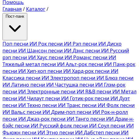
Помощь
Главная
/
Каталог
/
Пост-панк
Поп песни ИИ
Рок песни ИИ
Рэп песни ИИ
Диско
песни ИИ
Шансон песни ИИ
Дэнс песни ИИ
Русский
рэп песни ИИ
Хаус песни ИИ
Романс песни ИИ
Тяжелый метал песни ИИ
Альт-рок песни ИИ
Панк-рок
песни ИИ
Хип-хоп песни ИИ
Хард-рок песни ИИ
Классика песни ИИ
Электропоп песни ИИ
Блюз песни
ИИ
Латино песни ИИ
Частушка песни ИИ
Глэм-рок
песни ИИ
Электронные песни ИИ
R&B песни ИИ
Метал
песни ИИ
Чилаут песни ИИ
Готик-рок песни ИИ
Дуэт
песни ИИ
Техно песни ИИ
Транс песни ИИ
Фолк песни
ИИ
Вальс песни ИИ
Дрим-поп песни ИИ
Рок-н-ролл
песни ИИ
Джаз-рок песни ИИ
Танго песни ИИ
Драм-н-
бэйс песни ИИ
Русский фолк песни ИИ
Соул песни ИИ
Фьюжн песни ИИ
Этно песни ИИ
Дабстеп песни ИИ