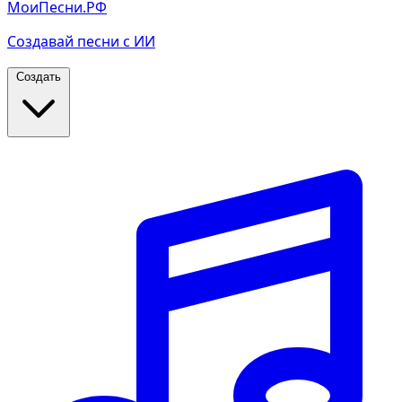
МоиПесни.РФ
Создавай песни с ИИ
Создать