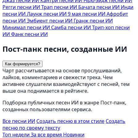
Джаз песни ИИ
Кантри песни ИИ
Нью-эйдж песни ИИ
Регги песни ИИ
Трап песни ИИ
Бачата песни ИИ
Инди
песни ИИ
Лаунж песни ИИ
9 мая песни ИИ
Афробит
песни ИИ
Эмбиент песни ИИ
Гранж песни ИИ
Минимал песни ИИ
Самба песни ИИ
Трип-хоп песни
ИИ
Фанк песни ИИ
Пост-панк песни, созданные ИИ
Как формируется?
Чарт рассчитывается на основе прослушиваний,
лайков, комментариев и свежести трека. Чем
активнее слушатели взаимодействуют с песней, тем
выше она поднимается в рейтинге.
Подборка публичных песен ИИ в жанре Пост-панк,
созданных пользователями сервиса.
Все песни ИИ
Создать песню в этом стиле
Создать
песню по своему тексту
Топ недели
За все время
Новинки