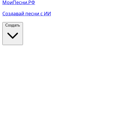
МоиПесни.РФ
Создавай песни с ИИ
Создать