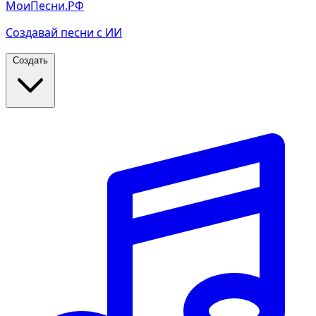
МоиПесни.РФ
Создавай песни с ИИ
Создать