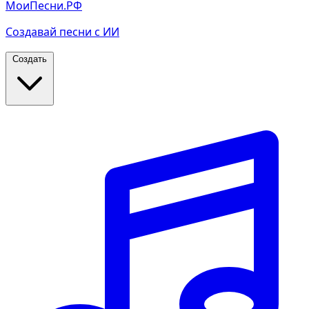
МоиПесни.РФ
Создавай песни с ИИ
Создать