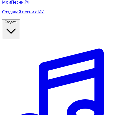
МоиПесни.РФ
Создавай песни с ИИ
Создать