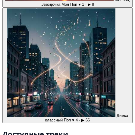
Звёздочка Моя
Поп
♥ 1 · ▶ 8
Димка
классный
Поп
♥ 4 · ▶ 66
Доступные треки