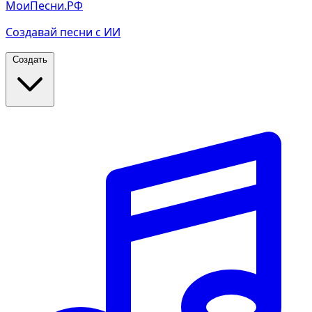
МоиПесни.РФ
Создавай песни с ИИ
Создать