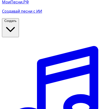
МоиПесни.РФ
Создавай песни с ИИ
Создать