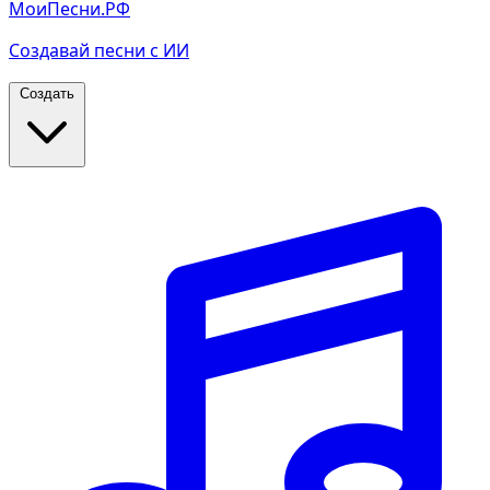
МоиПесни.РФ
Создавай песни с ИИ
Создать