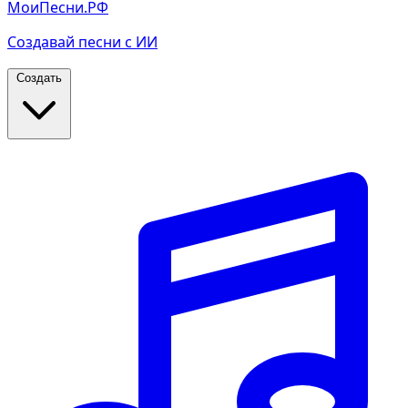
МоиПесни.РФ
Создавай песни с ИИ
Создать