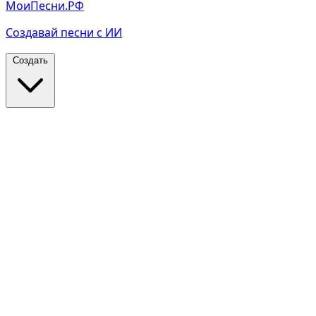
МоиПесни.РФ
Создавай песни с ИИ
Создать