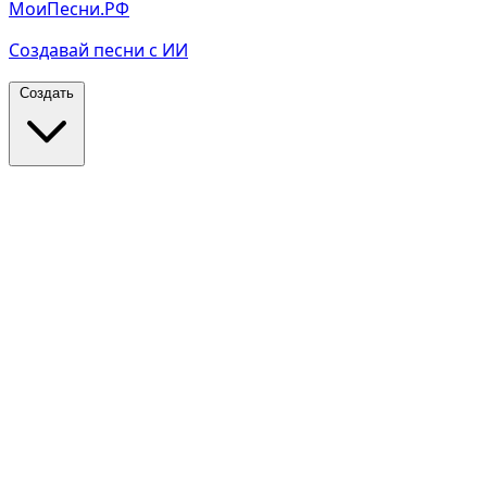
МоиПесни.РФ
Создавай песни с ИИ
Создать