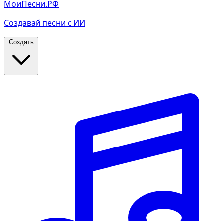
МоиПесни.РФ
Создавай песни с ИИ
Создать