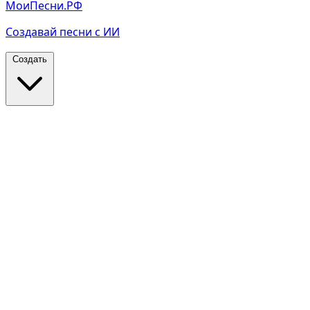
МоиПесни.РФ
Создавай песни с ИИ
Создать