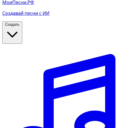
МоиПесни.РФ
Создавай песни с ИИ
Создать