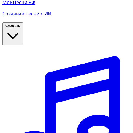
МоиПесни.РФ
Создавай песни с ИИ
Создать