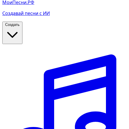
МоиПесни.РФ
Создавай песни с ИИ
Создать