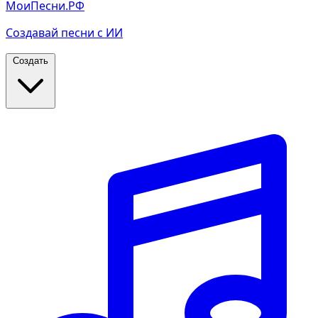
МоиПесни.РФ
Создавай песни с ИИ
Создать