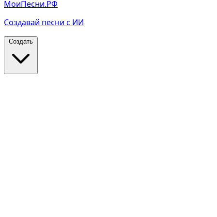
МоиПесни.РФ
Создавай песни с ИИ
Создать