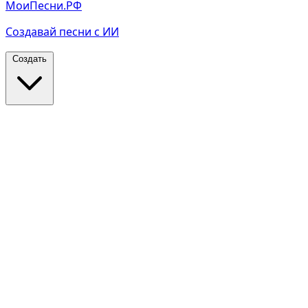
МоиПесни.РФ
Создавай песни с ИИ
Создать