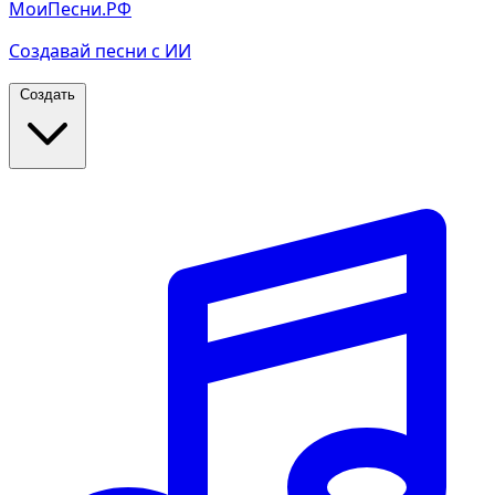
МоиПесни.РФ
Создавай песни с ИИ
Создать