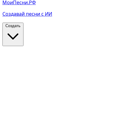
МоиПесни.РФ
Создавай песни с ИИ
Создать