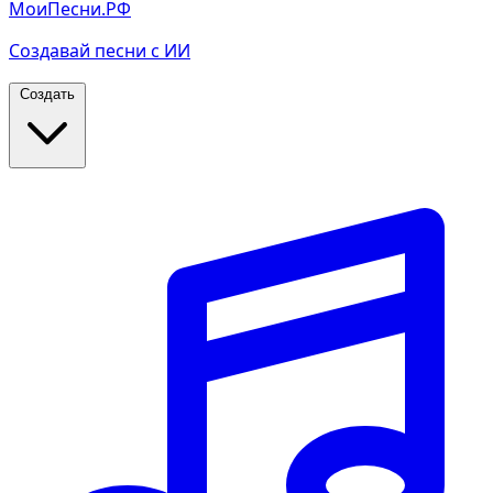
МоиПесни.РФ
Создавай песни с ИИ
Создать