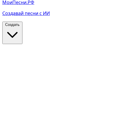
МоиПесни.РФ
Создавай песни с ИИ
Создать