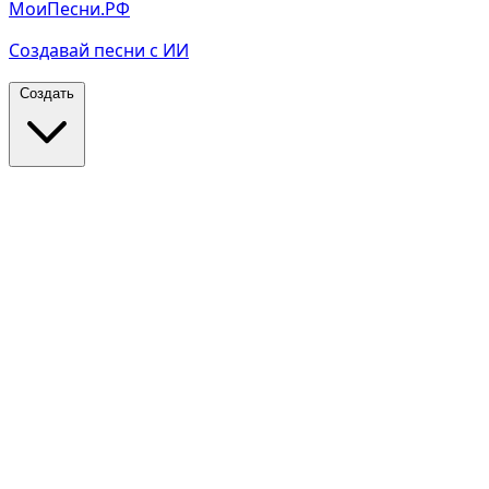
МоиПесни.РФ
Создавай песни с ИИ
Создать