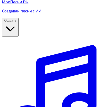
МоиПесни.РФ
Создавай песни с ИИ
Создать