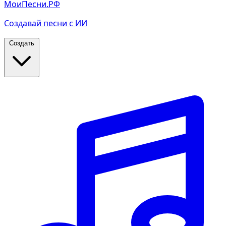
МоиПесни.РФ
Создавай песни с ИИ
Создать